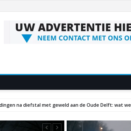
t doen
600 kilo illegaal vuurwerk in Delft: wat d