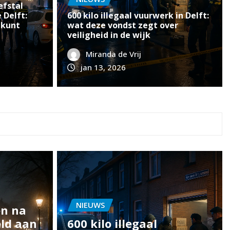
NIEUWS
efstal
 Delft:
600 kilo illegaal vuurwerk in Delft:
Rouw en reflectie na dodel
 kunt
wat deze vondst zegt over
veiligheid in de wijk
motorongeval in Delft
Miranda de Vrij
Miranda de Vrij
jan 16, 2026
0
jan 13, 2026
NIEUWS
en na
eld aan
600 kilo illegaal