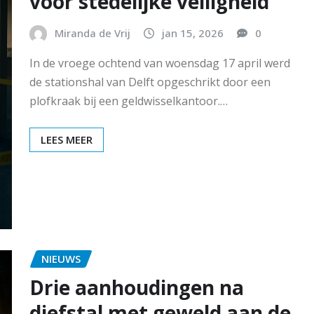
voor stedelijke veiligheid
Miranda de Vrij
jan 15, 2026
0
In de vroege ochtend van woensdag 17 april werd
de stationshal van Delft opgeschrikt door een
plofkraak bij een geldwisselkantoor.…
LEES MEER
NIEUWS
Drie aanhoudingen na
diefstal met geweld aan de