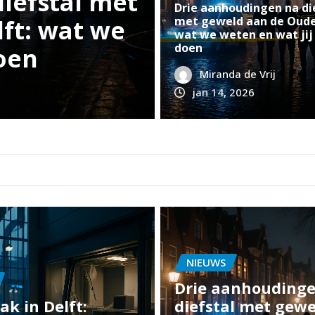
ntvoering in Delft
Drie aanhoudingen na di
met geweld aan de Oude
uw over late avond op
wat we weten en wat jij
doen
Graafweg
Miranda de Vrij
13, 2026
0
jan 14, 2026
NIEUWS
Drie aanhouding
ak in Delft:
diefstal met gew