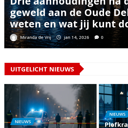
k in Delft:
Poging tot o
er
werpt schad
Reinier de 
Miranda de Vrij
jan 
UITGELICHT NIEUWS
NIEUWS
NIEUWS
Plofkra