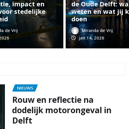
tie, impact en
de Oude Delft: wa
voor stedelijke
weten en wat jij 
eid
doen
a de Vrij
Miranda de Vrij
 2026
jan 14, 2026
NIEUWS
Rouw en reflectie na
dodelijk motorongeval in
Delft