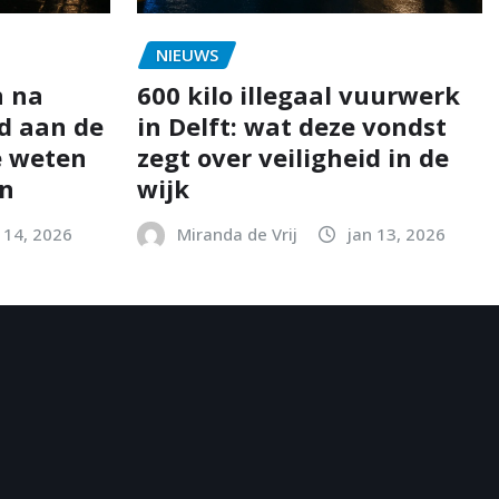
NIEUWS
n na
600 kilo illegaal vuurwerk
d aan de
in Delft: wat deze vondst
e weten
zegt over veiligheid in de
en
wijk
 14, 2026
Miranda de Vrij
jan 13, 2026