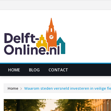
Ga
naar
de
inhoud
HOME
BLOG
CONTACT
Home
Waarom steden versneld investeren in veilige fi