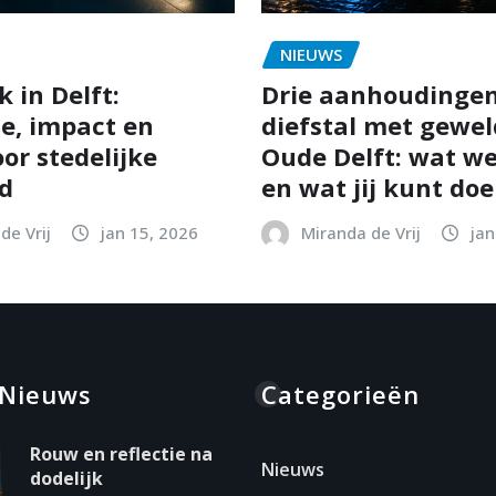
NIEUWS
 in Delft:
Drie aanhoudinge
ie, impact en
diefstal met gewel
or stedelijke
Oude Delft: wat w
id
en wat jij kunt do
de Vrij
jan 15, 2026
Miranda de Vrij
jan
 Nieuws
Categorieën
Rouw en reflectie na
Nieuws
dodelijk