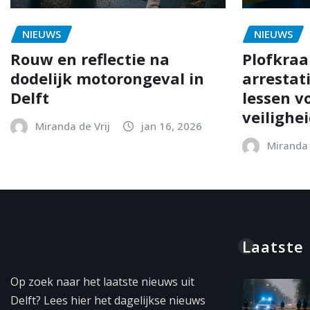
NIEUWS
NIEUWS
Rouw en reflectie na
Plofkraak
dodelijk motorongeval in
arrestat
Delft
lessen vo
veilighe
Miranda de Vrij
jan 16, 2026
Miranda 
Laatste
Op zoek naar het laatste nieuws uit
Delft? Lees hier het dagelijkse nieuws