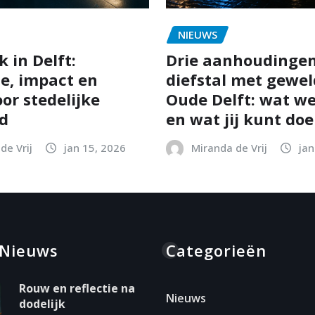
NIEUWS
 in Delft:
Drie aanhoudinge
ie, impact en
diefstal met gewel
or stedelijke
Oude Delft: wat w
id
en wat jij kunt do
de Vrij
jan 15, 2026
Miranda de Vrij
jan
 Nieuws
Categorieën
Rouw en reflectie na
Nieuws
dodelijk