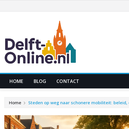
Ga
naar
de
inhoud
HOME
BLOG
CONTACT
Home
Steden op weg naar schonere mobiliteit: belei