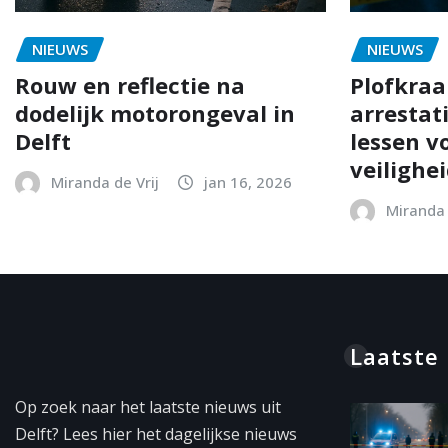
NIEUWS
NIEUWS
Rouw en reflectie na
Plofkraak
dodelijk motorongeval in
arrestat
Delft
lessen vo
veilighe
Miranda de Vrij
jan 16, 2026
Miranda 
Laatste
Op zoek naar het laatste nieuws uit
Delft? Lees hier het dagelijkse nieuws