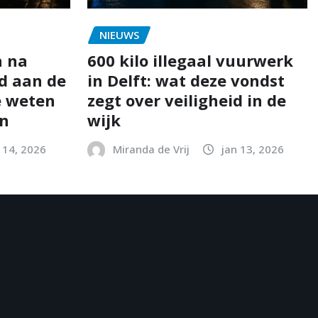
NIEUWS
n na
600 kilo illegaal vuurwerk
d aan de
in Delft: wat deze vondst
e weten
zegt over veiligheid in de
en
wijk
 14, 2026
Miranda de Vrij
jan 13, 2026