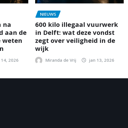
NIEUWS
n na
600 kilo illegaal vuurwerk
d aan de
in Delft: wat deze vondst
e weten
zegt over veiligheid in de
en
wijk
 14, 2026
Miranda de Vrij
jan 13, 2026