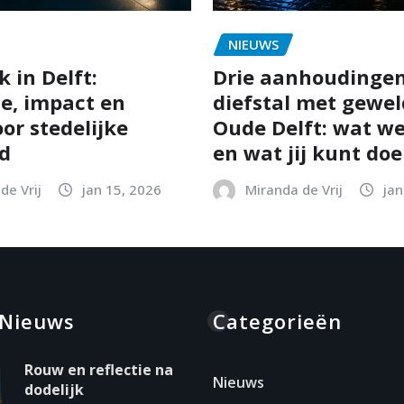
NIEUWS
 in Delft:
Drie aanhoudinge
ie, impact en
diefstal met gewel
or stedelijke
Oude Delft: wat w
id
en wat jij kunt do
de Vrij
jan 15, 2026
Miranda de Vrij
jan
 Nieuws
Categorieën
Rouw en reflectie na
Nieuws
dodelijk