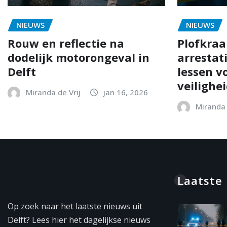
NIEUWS
NIEUWS
Rouw en reflectie na
Plofkraak
dodelijk motorongeval in
arrestat
Delft
lessen vo
veilighe
Miranda de Vrij
jan 16, 2026
Miranda 
Laatste
Op zoek naar het laatste nieuws uit
Delft? Lees hier het dagelijkse nieuws