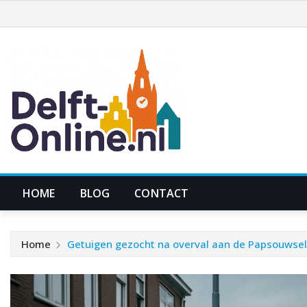
Ga
naar
de
inhoud
HOME
BLOG
CONTACT
Home
Getuigen gezocht na overval aan de Papsouwselaa