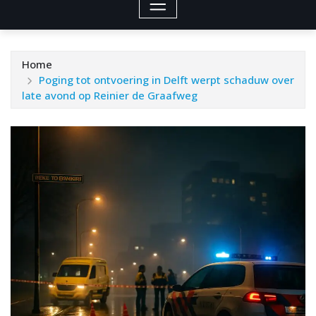
Home
Poging tot ontvoering in Delft werpt schaduw over
late avond op Reinier de Graafweg