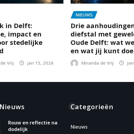
NIEUWS
 in Delft:
Drie aanhoudinge
ie, impact en
diefstal met gewel
or stedelijke
Oude Delft: wat w
id
en wat jij kunt do
de Vrij
jan 15, 2026
Miranda de Vrij
jan
 Nieuws
Categorieën
Rouw en reflectie na
Nieuws
dodelijk