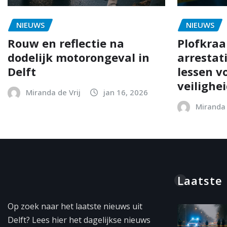
NIEUWS
NIEUWS
Rouw en reflectie na
Plofkraak
dodelijk motorongeval in
arrestat
Delft
lessen vo
veilighe
Miranda de Vrij
jan 16, 2026
Miranda 
Laatste
Op zoek naar het laatste nieuws uit
Delft? Lees hier het dagelijkse nieuws