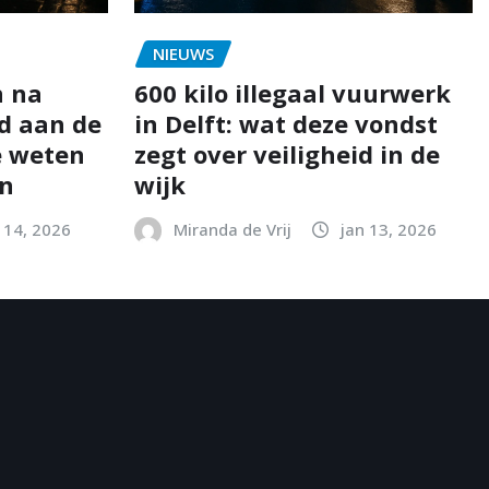
NIEUWS
n na
600 kilo illegaal vuurwerk
d aan de
in Delft: wat deze vondst
e weten
zegt over veiligheid in de
en
wijk
 14, 2026
Miranda de Vrij
jan 13, 2026