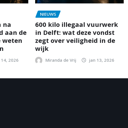
NIEUWS
n na
600 kilo illegaal vuurwerk
d aan de
in Delft: wat deze vondst
e weten
zegt over veiligheid in de
en
wijk
 14, 2026
Miranda de Vrij
jan 13, 2026