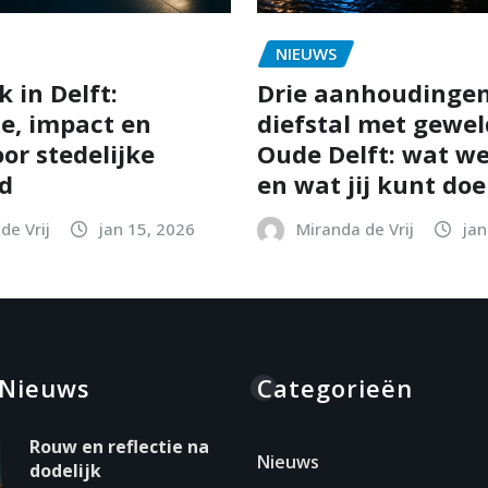
NIEUWS
 in Delft:
Drie aanhoudinge
ie, impact en
diefstal met gewel
or stedelijke
Oude Delft: wat w
id
en wat jij kunt do
de Vrij
jan 15, 2026
Miranda de Vrij
jan
 Nieuws
Categorieën
Rouw en reflectie na
Nieuws
dodelijk