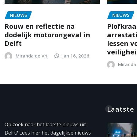
NIEUWS
NIEUWS
Rouw en reflectie na
Plofkraak
dodelijk motorongeval in
arrestat
Delft
lessen vo
veilighe
Miranda de Vrij
jan 16, 2026
Miranda 
Laatste
Op zoek naar het laatste nieuws uit
Delft? Lees hier het dagelijkse nieuws