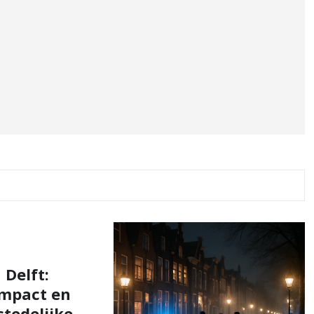
 Delft:
impact en
stedelijke