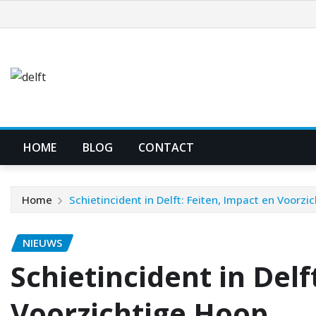
Ga
naar
de
inhoud
HOME
BLOG
CONTACT
Home
Schietincident in Delft: Feiten, Impact en Voorzi
NIEUWS
Schietincident in Delf
Voorzichtige Hoop