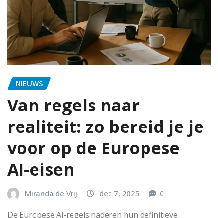
NIEUWS
Van regels naar
realiteit: zo bereid je je
voor op de Europese
AI‑eisen
Miranda de Vrij
dec 7, 2025
0
De Europese AI‑regels naderen hun definitieve