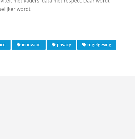
tiviteit met kaders, data met respect. Daar wordt
elijker wordt.
nce
innovatie
privacy
regelgeving