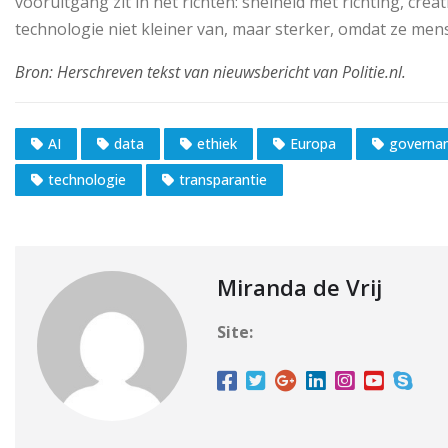
vooruitgang zit in het richten: snelheid met richting, crea
technologie niet kleiner van, maar sterker, omdat ze mens
AI
data
ethiek
Europa
governa
technologie
transparantie
Miranda de Vrij
Site: