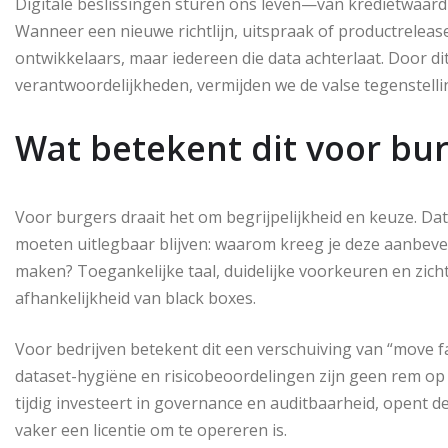
Digitale beslissingen sturen ons leven—van kredietwaardi
Wanneer een nieuwe richtlijn, uitspraak of productrelease 
ontwikkelaars, maar iedereen die data achterlaat. Door di
verantwoordelijkheden, vermijden we de valse tegenstell
Wat betekent dit voor bur
Voor burgers draait het om begrijpelijkheid en keuze. D
moeten uitlegbaar blijven: waarom kreeg je deze aanbevel
maken? Toegankelijke taal, duidelijke voorkeuren en zic
afhankelijkheid van black boxes.
Voor bedrijven betekent dit een verschuiving van “move f
dataset-hygiëne en risicobeoordelingen zijn geen rem op 
tijdig investeert in governance en auditbaarheid, opent
vaker een licentie om te opereren is.