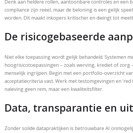
Denk aan heldere rollen, aantoonbare controles en een bev
compliance zijn reëel, maar de beloning is een gelijk spe
worden. Dit maakt inkopers kritischer en dwingt tot meetb
De risicogebaseerde aanpa
Niet elke toepassing wordt gelijk behandeld. Systemen me
hoogrisicotoepassingen – zoals werving, krediet of zorg 
menselijk ingrijpen. Begin met een portfolio-overzicht van
acceptatiecriteria vast. Werk met testomgevingen en ‘re
naleving geen rem, maar een kwaliteitsfilter.
Data, transparantie en ui
Zonder solide datapraktijken is betrouwbare AI onmogelijk