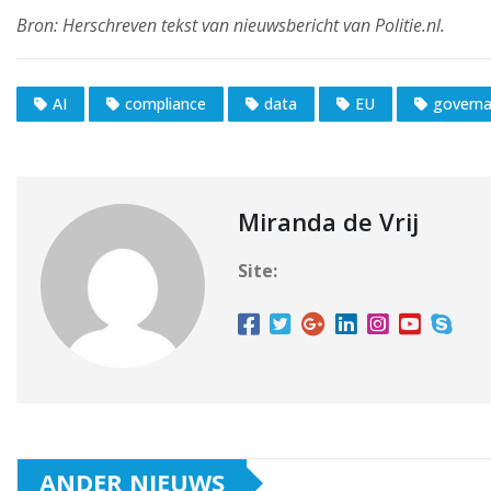
AI
compliance
data
EU
govern
Miranda de Vrij
Site:
ANDER NIEUWS