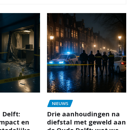
NIEUWS
 Delft:
Drie aanhoudingen na
impact en
diefstal met geweld aan