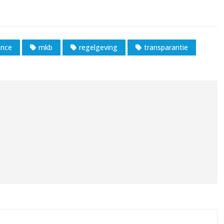
ance
mkb
regelgeving
transparantie